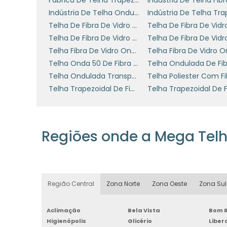
valoriza práticas ecologicamente correta
Indústria De Telha Ondulada De Fibra De Vidro
Telha De Fibra De Vidro Colorida
PRONTO PARA TRANSF
Telha De Fibra De Vidro Tr40 Valor
Telha Fibra De Vidro Onda Alta 1mm
Se você está buscando qualidade, durab
Telha Onda 50 De Fibra De Vidro
telhas onduladas de fibra 
escolha de
Telha Ondulada Transparente Fibra De Vidro
de benefícios e um excelente custo-
Telha Trapezoidal De Fibra De Vidro 40
funcionalidade que seu negócio precisa
Temos uma equipe pronta para te atender
fazer a melhor escolha!
Regiões onde a Mega Tel
Região Central
Zona Norte
Zona Oeste
Zona Sul
Aclimação
Bela Vista
Bom R
Higienópolis
Glicério
Libe