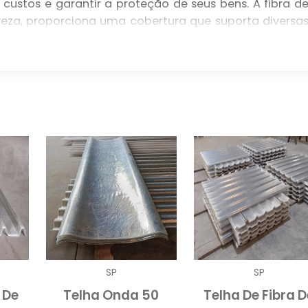
custos e garantir a proteção de seus bens. A fibra d
eveza, proporciona uma cobertura que suporta diversa
ispensável para qualquer galpão que funcione com
.
uras que não apenas sejam funcionais, mas també
 a operação das empresas, a telha de fibra de vidr
de luz natural significa que espaços cobertos por el
urante o dia, resultando em economia de energia e u
 DE FIBRA DE VIDRO
ro
oferecem uma gama de vantagens que as torna
primeira grande vantagem é a sua resistência a fatore
vida útil do material e reduz os custos de manutençã
e importante para empresas que precisam manter seu
SP
SP
errupções ou gastos extras.
 De
Telha Onda 50
Telha De Fibra D