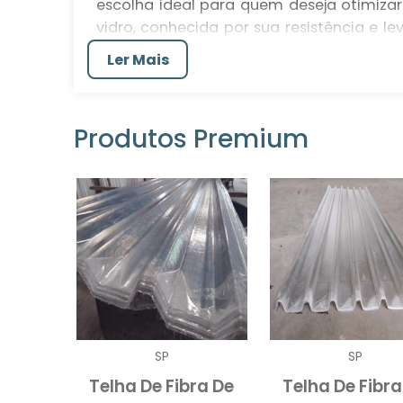
escolha ideal para quem deseja otimizar 
vidro, conhecida por sua resistência e l
condições climáticas, tornando-se ind
Ler Mais
centro de armazenagem ou de produção
Com o aumento da demanda por estrut
proporcionem um ambiente adequado para
Produtos Premium
destaca-se. Sua capacidade de filtragem 
requerem menos iluminação artificial d
ambiente de trabalho mais agradável.
BENEFÍCIOS DAS TELHAS
telhas onduladas de fibra de vid
As
superiores a outros tipos de telhados. A 
como corrosão e mofo, o que prolonga a 
ao longo dos anos. Isso é especialment
SP
SP
galpões em condições adequadas, sem int
Telha De Fibra De
Telha De Fibra