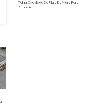
e
Telha Ondulada De Fibra De Vidro Para
s
Armazén
o
m
o
a
m
m
s
o
s
e