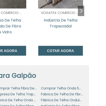
s
a
VOGATEX COMERCIO DE TELHAS - SP
VOGATEX COMERCIO DE TELHAS - SP
s
a De Telha
Indústria De Telha
Te
a
da De Fibra
Trapezoidal
Vi
 Vidro
AR AGORA
COTAR AGORA
a
l
e
r
Para Galpão
m
Comprar Telha Fibra De Vidro Onda Alta 25 Mm
Comprar Telha Onda 50 De Fibra De Vidro
e
Empresa De Telha Trapezoidal De Fibra De Vidro
Fabrica De Telha De Fibra De Vidro
o
Fábrica De Telha Onda 50 De Fibra De Vidro
Fábrica De Telha Ondulada De Fibra De Vidro
e
Indústria De Telha Fibra De Vidro Onda Alta 2 Mm
Indústria De Telha Fibra De Vidro Onda Alta 25 Mm