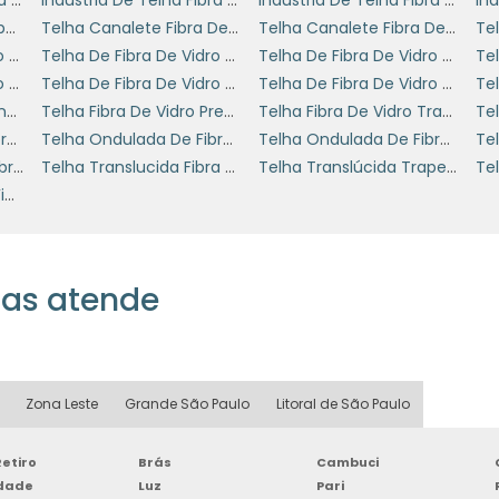
s.
Indústria De Telha Trapezoidal De Fibra De Vidro
Telha Canalete Fibra De Vidro
Telha Canalete Fibra De Vidro Preço
Telha De Fibra De Vidro Ondulada Incolor
Telha De Fibra De Vidro Tr25
Telha De Fibra De Vidro Tr25 Preço
ORMAR SEU GALPÃO?
Telha De Fibra De Vidro Translucida Tr40
Telha De Fibra De Vidro Transparente Preço
Telha De Fibra De Vidro Valor
Telha Fibra De Vidro Onda Alta 2 Mm
Telha Fibra De Vidro Preço
Telha Fibra De Vidro Transparente
ilidade e eficiência em telhados para seu galpão, 
Telha Ondulada De Fibra De Vidro Para Armazén
Telha Ondulada De Fibra De Vidro Para Galpão
Telha Ondulada De Fibra De Vidro Preço
de vidro
é a solução que você procura. Com uma séri
Telha Poliester Com Fibra De Vidro
Telha Translucida Fibra De Vidro
Telha Translúcida Trapezoidal Fibra De Vidro
benefício, essas telhas garantem a proteção e 
Telha Trapezoidal De Fibra De Vidro Preço
. Entre em contato conosco e solicite seu orçamento
 e esclarecer todas as suas dúvidas, ajudando você 
has atende
Zona Leste
Grande São Paulo
Litoral de São Paulo
etiro
Brás
Cambuci
rdade
Luz
Pari