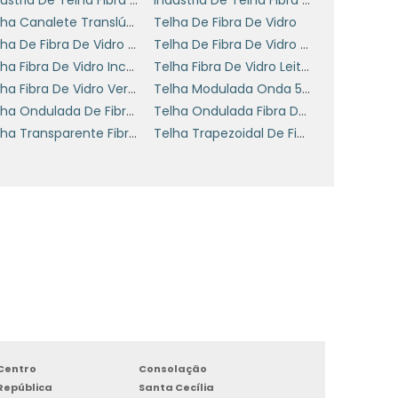
Telha Canalete Translúcida Em Fibra De Vidro
Telha De Fibra De Vidro
Telha De Fibra De Vidro Tr25 Valor
Telha De Fibra De Vidro Tr40 Preço
Telha Fibra De Vidro Incolor
Telha Fibra De Vidro Leitosa
Telha Fibra De Vidro Verde
Telha Modulada Onda 50 De Fibra De Vidro
a
Telha Ondulada De Fibra De Vidro Valor
Telha Ondulada Fibra De Vidro
e
Telha Transparente Fibra De Vidro
Telha Trapezoidal De Fibra De Vidro 25
a
.
a
Centro
Consolação
República
Santa Cecília