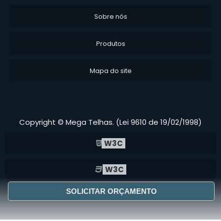
construir uma parceria duradoura.
Sobre nós
Não perca a oportunidade de transformar
seus produtos com a modernidade e a
Produtos
resistência que o emborrachamento oferece.
Faça já seu orçamento e comece a se
destacar no mercado!
Mapa do site
Copyright © Mega Telhas. (Lei 9610 de 19/02/1998)
W3C
W3C
SOLICITAR ORÇAMENTO