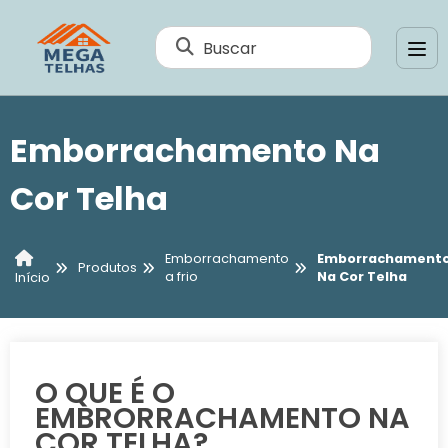
Buscar
Emborrachamento Na
Cor Telha
Emborrachamento
Emborrachament
Produtos
a frio
Na Cor Telha
Início
O QUE É O
EMBRORRACHAMENTO NA
COR TELHA?