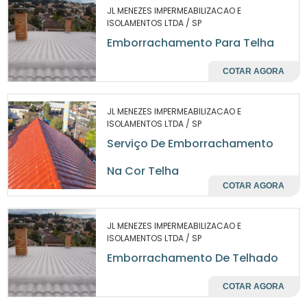
químicos é constante. Com isso, as empresas
JL MENEZES IMPERMEABILIZACAO E
ISOLAMENTOS LTDA / SP
podem reduzir custos com manutenção e
Emborrachamento Para Telha
reposição, além de oferecer uma garantia de
qualidade e durabilidade aos seus clientes.
COTAR AGORA
Além da resistência, a superfície
emborrachada proporciona um toque macio
JL MENEZES IMPERMEABILIZACAO E
e confortável, oferecendo uma experiência
ISOLAMENTOS LTDA / SP
tátil diferenciada. A estética também não fica
Serviço De Emborrachamento
de fora, pois a tonalidade telha é sofisticada e
Na Cor Telha
pode ser facilmente integrada a diferentes
COTAR AGORA
estilos de produtos, desde equipamentos
industriais até itens de decoração.
JL MENEZES IMPERMEABILIZACAO E
APLICAÇÕES DO
ISOLAMENTOS LTDA / SP
EMBORRACHAMENTO NA
Emborrachamento De Telhado
COR TELHA
COTAR AGORA