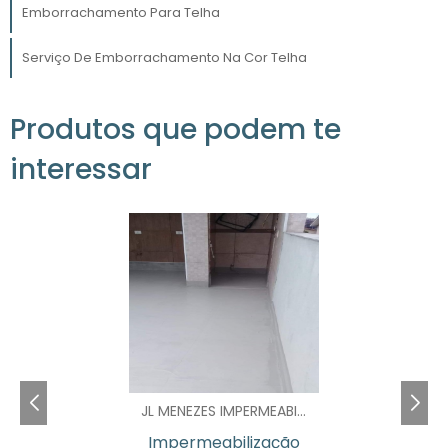
escolha da cor telha agrega um valor estético
Emborrachamento Para Telha
que pode diferenciar seus produtos no
mercado.
Serviço De Emborrachamento Na Cor Telha
DURABILIDADE E
MANUTENÇÃO DO
Produtos que podem te
PRODUTO
interessar
Um dos principais fatores que tornam o
emborrachamento na cor telha
uma
escolha inteligente é sua durabilidade. A
camada de borracha não só protege contra
arranhões e impactos, mas também resiste à
degradação provocada por fatores
ambientais, como raios UV e condições
climáticas adversas. Isso significa que, ao
investir em emborrachamento, você está
JL MENEZES IMPERMEABILIZACAO E ISOLAMENTOS LTDA - SP
garantindo que seus produtos mantenham
Impermeabilização