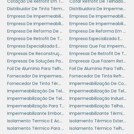
mais de uma camada para garantir a
Cotação De Retrofit Em Telhado
Cotar Retrofit De Telhados Em Sp
eficácia do sistema. Por fim, um período de
Distribuidor De Tinta Térmica Para Telhado
Distribuidora De Impermeabilizante
cura é requerido antes de emancipar a área
Empresa De Impermeabilização
Empresa De Impermeabilização De Lajes Expostas
para uso normal, sendo importante respeitar
Empresa De Impermeabilização De Telhados
Empresa De Impermeabilização De Terraços
esse tempo para que o sistema atinja suas
Empresa De Reforma De Coberturas Sp
Empresa De Reforma Em Telhados
propriedades máximas de impermeabilidade.
Empresa De Retrofit De Telhados
Empresa Especializada Em Impermeabilização
Empresa Especializada Em Manutenção De Telhados
Empresa Que Faz Impermeabilização
THUMBS UP PARA A
Empresas De Reconstrução De Telhados
Empresas De Retrofit De Telhados Sp
ESCOLHA DO FORNECEDOR
Empresas De Soluções Para Telhados
Empresas Que Fazem Retrofit De Telhado
CERTO
Foil De Alumínio Para Telhado
Foil De Alumínio Para Telhado Preço
Fornecedor De Impermeabilizante
Fornecedor De Tinta Refratária
Escolher um fornecedor de qualidade para a
Fornecedor De Tinta Térmica Para Telhado
Impermeabilização De Coberturas
impermeabilização industrial
é tão
Impermeabilização De Telhado
Impermeabilização De Telhado Com Manta
importante quanto o próprio processo de
Impermeabilização De Telhado De Zinco
Impermeabilização Industrial
impermeabilização. Um bom fornecedor não
Impermeabilização Para Telhado
Impermeabilização Telhado Preço
apenas oferece produtos de alta qualidade,
Impermeabilizante Emborrachado Para Telhado
Impermeabilizante Térmico
mas também fornece suporte técnico e
Isolamento Termico E Acustico
Isolamento Térmico Externo Para Telhado
orientações durante toda a execução do
Isolamento Térmico Para Telhado
Isolamento Térmico Telhado Tinta