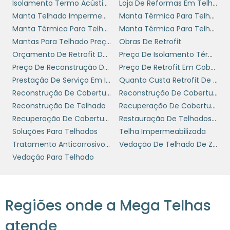
serviço. É vital buscar referências, verificar a
Isolamento Termo Acústico
Loja De Reformas Em Telhados
reputação da empresa no mercado e
Manta Telhado Impermeabilizante
Manta Térmica Para Telhado
dialogar para entender quais soluções seriam
Manta Térmica Para Telhado Preço
Manta Térmica Para Telhado Ribeirão Preto
mais adequadas às suas necessidades.
Mantas Para Telhado Preços
Obras De Retrofit
Orçamento De Retrofit De Cobertura
Preço De Isolamento Térmico
Além disso, um fornecedor confiável deve
Preço De Reconstrução De Telhados
Preço De Retrofit Em Cobertura Industrial
fornecer garantias sobre os produtos e
Prestação De Serviço Em Impermeabilização
Quanto Custa Retrofit De Telhados
serviços oferecidos, demonstrando
Reconstrução De Coberturas
Reconstrução De Coberturas Empresas
compromisso com a qualidade e a satisfação
Reconstrução De Telhado
Recuperação De Cobertura Metálica
do cliente. A relação de confiança
Recuperação De Coberturas
Restauração De Telhados Industrial
estabelecida entre sua empresa e o
Soluções Para Telhados
Telha Impermeabilizada
fornecedor é fundamental para o sucesso de
Tratamento Anticorrosivo Em Telhado
Vedação De Telhado De Zinco
qualquer projeto de impermeabilização,
Vedação Para Telhado
impactando diretamente na proteção de
suas instalações e no bom desempenho da
operação.
Regiões onde a Mega Telhas
ORÇAMENTO
atende
PERSONALIZADO PARA SUA