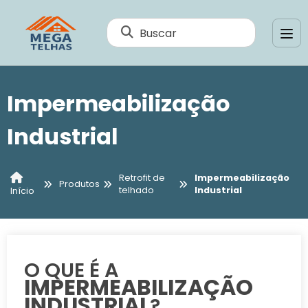
Buscar
Impermeabilização
Industrial
Retrofit de
Impermeabilização
Produtos
telhado
Industrial
Início
O QUE É A
IMPERMEABILIZAÇÃO
INDUSTRIAL
?