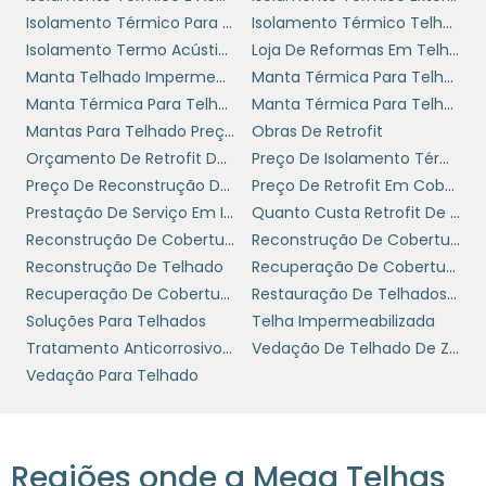
imprescindível trabalhar com fornecedores
Isolamento Térmico Para Telhado
Isolamento Térmico Telhado Tinta
confiáveis que ofereçam garantias e
Isolamento Termo Acústico
Loja De Reformas Em Telhados
certificações dos produtos, uma vez que a
Manta Telhado Impermeabilizante
Manta Térmica Para Telhado
qualidade dos materiais impacta
Manta Térmica Para Telhado Preço
Manta Térmica Para Telhado Ribeirão Preto
diretamente na durabilidade e na
Mantas Para Telhado Preços
Obras De Retrofit
manutenção futura do telhado.
Orçamento De Retrofit De Cobertura
Preço De Isolamento Térmico
Preço De Reconstrução De Telhados
Preço De Retrofit Em Cobertura Industrial
PASSO A PASSO DA
Prestação De Serviço Em Impermeabilização
Quanto Custa Retrofit De Telhados
RECONSTRUÇÃO
Reconstrução De Coberturas
Reconstrução De Coberturas Empresas
Reconstrução De Telhado
Recuperação De Cobertura Metálica
reconstrução de telhados
O processo de
Recuperação De Coberturas
Restauração De Telhados Industrial
geralmente envolve várias etapas,
Soluções Para Telhados
Telha Impermeabilizada
começando pela avaliação e diagnóstico.
Tratamento Anticorrosivo Em Telhado
Vedação De Telhado De Zinco
Profissionais especializados devem realizar
Vedação Para Telhado
uma inspeção detalhada, identificando todas
as falhas e definindo a melhor abordagem.
Com o diagnóstico em mãos, são elaborados
Regiões onde a Mega Telhas
projetos e orçamentos, considerando a