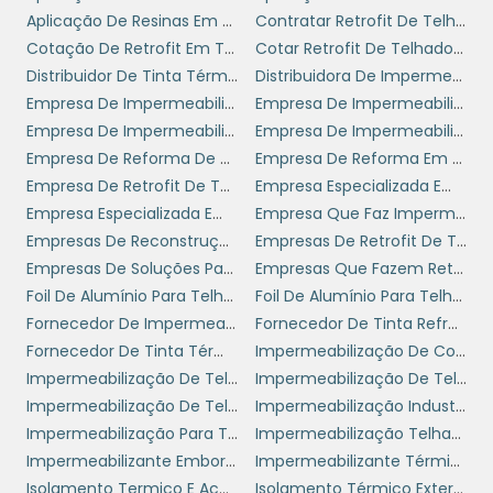
modernização que podem surgir.
Aplicação De Resinas Em Telhado Industrial Preço
Contratar Retrofit De Telhado
MATERIAIS UTILIZADOS NA
Cotação De Retrofit Em Telhado
Cotar Retrofit De Telhados Em Sp
RECONSTRUÇÃO DE
Distribuidor De Tinta Térmica Para Telhado
Distribuidora De Impermeabilizante
TELHADOS
Empresa De Impermeabilização
Empresa De Impermeabilização De Lajes Expostas
Empresa De Impermeabilização De Telhados
Empresa De Impermeabilização De Terraços
Empresa De Reforma De Coberturas Sp
Empresa De Reforma Em Telhados
A escolha dos materiais é um aspecto crítico
Empresa De Retrofit De Telhados
Empresa Especializada Em Impermeabilização
reconstrução de telhados
na
. Materiais de
Empresa Especializada Em Manutenção De Telhados
Empresa Que Faz Impermeabilização
alta qualidade e durabilidade não apenas
Empresas De Reconstrução De Telhados
Empresas De Retrofit De Telhados Sp
garantem segurança, mas também otimizam
Empresas De Soluções Para Telhados
Empresas Que Fazem Retrofit De Telhado
a performance do telhado ao longo do
Foil De Alumínio Para Telhado
Foil De Alumínio Para Telhado Preço
tempo. Telhas metálicas, cerâmicas e de
Fornecedor De Impermeabilizante
Fornecedor De Tinta Refratária
fibrocimento são algumas das opções
Fornecedor De Tinta Térmica Para Telhado
Impermeabilização De Coberturas
disponíveis, cada uma com suas
Impermeabilização De Telhado
Impermeabilização De Telhado Com Manta
peculiaridades e benefícios.
Impermeabilização De Telhado De Zinco
Impermeabilização Industrial
Além disso, a seleção de materiais deve estar
Impermeabilização Para Telhado
Impermeabilização Telhado Preço
alinhada ao estilo arquitetônico do prédio e
Impermeabilizante Emborrachado Para Telhado
Impermeabilizante Térmico
às condições climáticas da região. É
Isolamento Termico E Acustico
Isolamento Térmico Externo Para Telhado