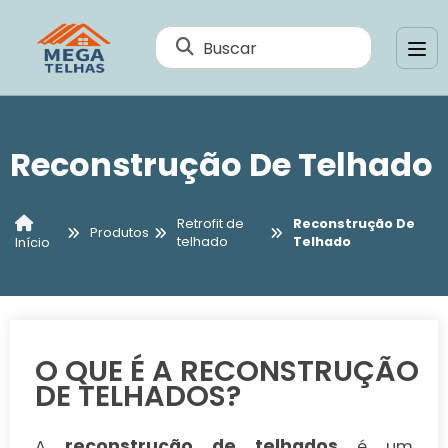
Buscar
Reconstrução De Telhado
Retrofit de
Reconstrução De
Produtos
telhado
Telhado
Início
O QUE É A RECONSTRUÇÃO
DE TELHADOS?
reconstrução de telhados
A
é um