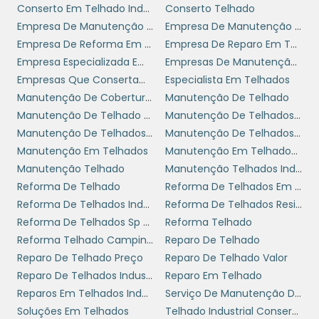
Conserto Em Telhado Industrial
Conserto Telhado
investimento feito em reforma de telhado
Empresa De Manutenção De Coberturas
Empresa De Manutenção De Telhados Industriais
traga os melhores resultados possíveis e se
Empresa De Reforma Em Telhado Industrial
Empresa De Reparo Em Telhas Metálicas
adeque às necessidades da sua empresa.
Empresa Especializada Em Telhados
Empresas De Manutenção De Telhados
ETAPAS DO PROCESSO DE
Empresas Que Consertam Telhados
Especialista Em Telhados
REFORMA DE TELHADO
Manutenção De Coberturas
Manutenção De Telhado
Manutenção De Telhado De Galpão
Manutenção De Telhados Em Sp
Manutenção De Telhados Industriais
Manutenção De Telhados Industriais Sp
O processo de reforma deve ser realizado em
Manutenção Em Telhados
Manutenção Em Telhados Industriais
etapas bem definidas para garantir um
Manutenção Telhado
Manutenção Telhados Industriais
trabalho eficiente. A primeira etapa inclui a
Reforma De Telhado
Reforma De Telhados Em Sp
avaliação do estado atual do telhado, onde
Reforma De Telhados Industriais
Reforma De Telhados Residenciais
um profissional qualificado verifica todas as
Reforma De Telhados Sp Zona Leste
Reforma Telhado
imperfeições e determina o que precisa ser
Reforma Telhado Campinas
Reparo De Telhado
feito. Essa análise é crucial para evitar
Reparo De Telhado Preço
Reparo De Telhado Valor
surpresas durante a reforma e para definir um
Reparo De Telhados Industriais Sp
Reparo Em Telhado
orçamento realista.
Reparos Em Telhados Industriais
Serviço De Manutenção De Telhado
A segunda etapa envolve a escolha dos
Soluções Em Telhados
Telhado Industrial Conserto