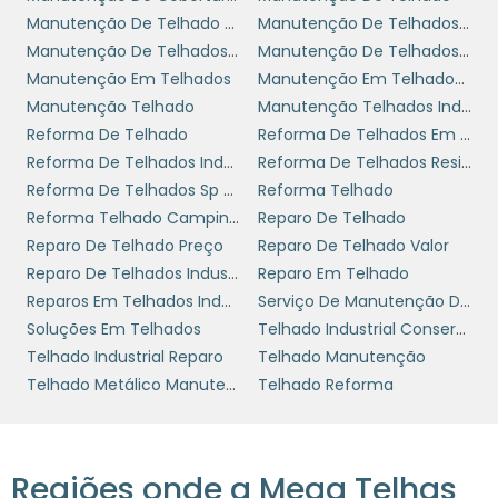
O planejamento adequado também envolve
Manutenção De Telhado De Galpão
Manutenção De Telhados Em Sp
o uso de materiais e soluções que combinem
Manutenção De Telhados Industriais
Manutenção De Telhados Industriais Sp
com o estilo arquitetônico do imóvel e a
Manutenção Em Telhados
Manutenção Em Telhados Industriais
preferência dos moradores. Ao oferecer um
Manutenção Telhado
Manutenção Telhados Industriais
serviço personalizado, você conquista não
Reforma De Telhado
Reforma De Telhados Em Sp
apenas a satisfação imediata do cliente, mas
Reforma De Telhados Industriais
Reforma De Telhados Residenciais
também a chance de referências e novos
Reforma De Telhados Sp Zona Leste
Reforma Telhado
contratos, uma vez que imóveis bem
Reforma Telhado Campinas
Reparo De Telhado
reformados se tornam vitrine do seu trabalho.
Reparo De Telhado Preço
Reparo De Telhado Valor
Reparo De Telhados Industriais Sp
Reparo Em Telhado
SUSTENTABILIDADE EM
Reparos Em Telhados Industriais
Serviço De Manutenção De Telhado
TELHADOS
Soluções Em Telhados
Telhado Industrial Conserto
Telhado Industrial Reparo
Telhado Manutenção
A sustentabilidade é mais do que uma
Telhado Metálico Manutenção
Telhado Reforma
tendência; é uma necessidade no mundo
atual. As reformas de telhados residenciais
têm a oportunidade de incorporar soluções
Regiões onde a Mega Telhas
que reduzem o impacto ambiental, como