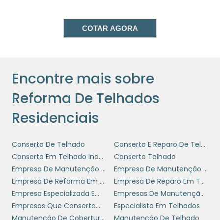
empresa como uma líder em práticas
sustentáveis.
COTAR AGORA
AVALIAÇÃO ESTRUTURAL E
PLANEJAMENTO
reforma de telhados
Antes de iniciar uma
Encontre mais sobre
residenciais
, é essencial conduzir uma
Reforma De Telhados
avaliação estrutural minuciosa. Isso garante
que a estrutura existente possa suportar
Residenciais
novas adições ou melhorias. Uma inspeção
cuidadosa pode evitar problemas futuros e
Conserto De Telhado
Conserto E Reparo De Telhado Zn De Sp
custos adicionais, assegurando que o projeto
Conserto Em Telhado Industrial
Conserto Telhado
esteja dentro do cronograma e do
Empresa De Manutenção De Coberturas
Empresa De Manutenção De Telhados Industriais
orçamento. Fornecer relatórios detalhados de
Empresa De Reforma Em Telhado Industrial
Empresa De Reparo Em Telhas Metálicas
avaliação pode agregar valor ao serviço e
Empresa Especializada Em Telhados
Empresas De Manutenção De Telhados
aumentar a confiança dos clientes na sua
Empresas Que Consertam Telhados
Especialista Em Telhados
expertise.
Manutenção De Coberturas
Manutenção De Telhado