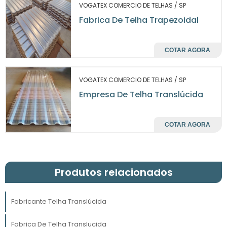
VOGATEX COMERCIO DE TELHAS / SP
PERFORMANCE E
Fabrica De Telha Trapezoidal
SUSTENTABILIDADE COMO
PRIORIDADES
COTAR AGORA
telhas translúcidas
As
se destacam
também pelo seu papel sustentável. Com a
VOGATEX COMERCIO DE TELHAS / SP
crescente preocupação ambiental, a
Empresa De Telha Translúcida
utilização de materiais que permitem a
entrada de luz natural reduz
COTAR AGORA
significativamente a dependência de luz
artificial, colaborando para a diminuição da
emissão de carbono e dos custos
operacionais. Isso se torna um grande
Produtos relacionados
diferencial para empresas que buscam
alinhar-se a práticas mais verdes e
Fabricante Telha Translúcida
responsáveis.
Fabrica De Telha Translucida