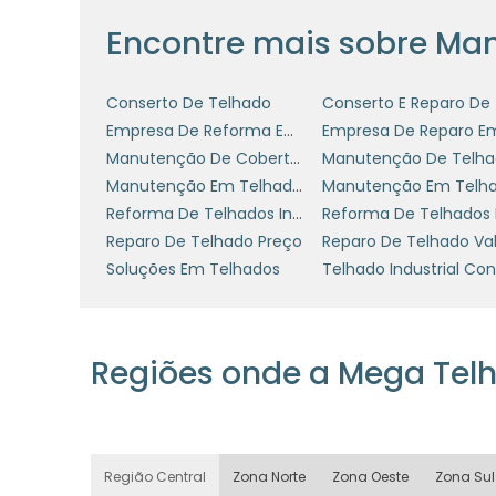
suas metas de sustentabilidade. Além di
Encontre mais sobre Man
resíduos gerados, uma vez que evita a ne
Práticas sustentáveis na manutenção, co
Conserto De Telhado
minimizam o desperdício, também são ba
Empresa De Reforma Em Telhado Industrial
melhora a imagem da marca, como ta
Manutenção De Coberturas
Manutenção De Telh
mais verdes e sustentáveis.
Manutenção Em Telhados
Reforma De Telhados Industriais
INVESTIMENTO EM SERV
Reparo De Telhado Preço
Reparo De Telhado Val
Soluções Em Telhados
Optar por serviços de manutenção pro
garantia de qualidade. Empresas especia
mas também conhecimentos técnicos 
Regiões onde a Mega Tel
adequadas para cada tipo de telhado. U
que poderiam passar despercebidos e ofer
Além disso, muitas empresas que of
conseguem fornecer garantias e cont
Região Central
Zona Norte
Zona Oeste
Zona Sul