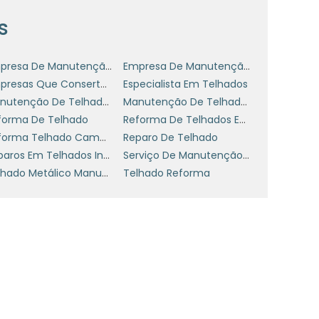
e
s
e
Empresa De Manutenção De Coberturas
Empresa De Manutenção De Telhados Industriais
s
Empresas Que Consertam Telhados
Especialista Em Telhados
s
Manutenção De Telhados Industriais
Manutenção De Telhados Industriais Sp
forma De Telhado
Reforma De Telhados Em Sp
Reforma Telhado Campinas
Reparo De Telhado
Reparos Em Telhados Industriais
Serviço De Manutenção De Telhado
Telhado Metálico Manutenção
Telhado Reforma
e
,
s
s
m
e