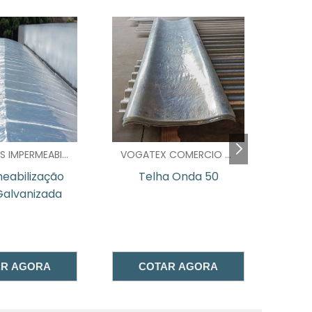
e
s
s
,
JL MENEZES IMPERMEABILIZACAO E ISOLAMENTOS LTDA - SP
VOGATEX COMERCIO DE TELHAS - SP
,
eabilização
Telha Onda 50
-
Galvanizada
Es
Imp
AR AGORA
COTAR AGORA
é
r
m