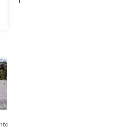
o
a
r
s
O
o
o
s
s
é
e
s
nto