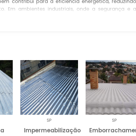
m contribui para a eficiência energética, reduzind
o. Em ambientes industriais, onde a segurança e 
sempenha um papel crítico, e sua manutenção deve se
manutenção de telhado
mo infiltrações equedas, a
mentos e o maquinário que estão sob sua proteção. 
er significativamente maior do que uma manutençã
estir em serviços regulares de manutenção é um pass
usca otimizar seus recursos e minimizar interrupçõe
DISPONÍVEIS
 de manutenção que podem ser aplicados a telhado
erísticas e benefícios. A manutenção preventiva 
e pequenos reparos para evitar problemas maiores. Ess
SP
SP
antir que pequenos desgastes sejam corrigidos ante
ta
Impermeabilização
Emborrachame