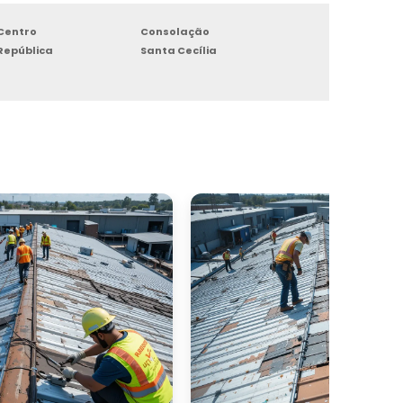
s
o
Centro
Consolação
República
Santa Cecília
a
m
s
,
r
a
r