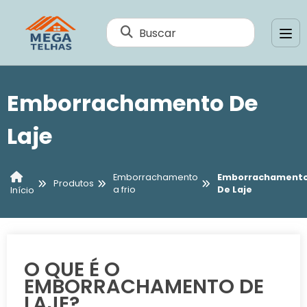
Buscar
Emborrachamento De
Laje
Emborrachamento
Emborrachament
Produtos
a frio
De Laje
Início
O QUE É O
EMBORRACHAMENTO DE
LAJE?