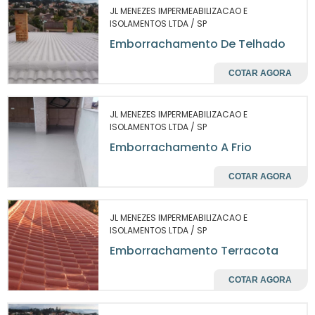
indesejados.
JL MENEZES IMPERMEABILIZACAO E
ISOLAMENTOS LTDA / SP
Outro ponto a ser destacado é a facilidade de
Emborrachamento De Telhado
limpeza e manutenção do revestimento. As
superfícies emborrachadas tendem a não
COTAR AGORA
acumular sujeiras como outras texturas,
permitindo uma manutenção mais simples e
JL MENEZES IMPERMEABILIZACAO E
rápida. Isso é especialmente relevante para
ISOLAMENTOS LTDA / SP
indústrias e comércios onde a higiene é uma
Emborrachamento A Frio
prioridade, pois um ambiente limpo e seguro
COTAR AGORA
agrega valor à experiência do cliente e à
produtividade dos funcionários.
JL MENEZES IMPERMEABILIZACAO E
APLICAÇÕES DO
ISOLAMENTOS LTDA / SP
EMBORRACHAMENTO DE
Emborrachamento Terracota
LAJE
COTAR AGORA
emborrachamento de laje
O
é altamente