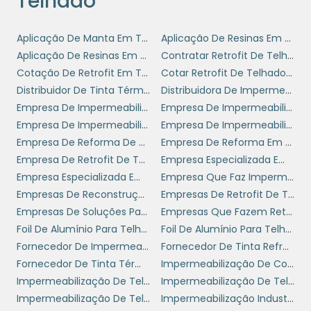
Telhado
ISOLAMENTO TÉRMICO
Aplicação De Manta Em Telhados
Aplicação De Resinas Em Telhado
isolamento
A instalação correta do
Aplicação De Resinas Em Telhado Industrial Preço
Contratar Retrofit De Telhado
térmico para telhado
é crucial para
Cotação De Retrofit Em Telhado
Cotar Retrofit De Telhados Em Sp
assegurar o desempenho desejado. Equipes
Distribuidor De Tinta Térmica Para Telhado
Distribuidora De Impermeabilizante
especializadas em instalação podem garantir
Empresa De Impermeabilização
Empresa De Impermeabilização De Lajes Expostas
que não restem vazios ou áreas mal cobertas,
Empresa De Impermeabilização De Telhados
Empresa De Impermeabilização De Terraços
que poderiam comprometer o
Empresa De Reforma De Coberturas Sp
Empresa De Reforma Em Telhados
funcionamento do sistema. O método de
Empresa De Retrofit De Telhados
Empresa Especializada Em Impermeabilização
instalação pode variar dependendo do tipo
Empresa Especializada Em Manutenção De Telhados
Empresa Que Faz Impermeabilização
de material escolhido, por isso é fundamental
Empresas De Reconstrução De Telhados
Empresas De Retrofit De Telhados Sp
seguir as instruções do fabricante.
Empresas De Soluções Para Telhados
Empresas Que Fazem Retrofit De Telhado
Foil De Alumínio Para Telhado
Foil De Alumínio Para Telhado Preço
Uma instalação mal realizada pode levar a
Fornecedor De Impermeabilizante
Fornecedor De Tinta Refratária
problemas de umidade e até a formação de
Fornecedor De Tinta Térmica Para Telhado
Impermeabilização De Coberturas
bolor, prejudicando a qualidade do ar interno.
Impermeabilização De Telhado
Impermeabilização De Telhado Com Manta
Portanto, investir em mão de obra qualificada
Impermeabilização De Telhado De Zinco
Impermeabilização Industrial
é tão importante quanto a seleção dos