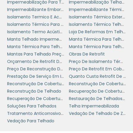
Impermeabilização Para Telhado
Impermeabilização Telhado Preço
materiais. Com uma instalação eficiente, os
Impermeabilizante Emborrachado Para Telhado
Impermeabilizante Térmico
benefícios do isolamento térmico são
Isolamento Termico E Acustico
Isolamento Térmico Externo Para Telhado
maximizados, refletindo diretamente na
Isolamento Térmico Para Telhado
Isolamento Térmico Telhado Tinta
satisfação dos ocupantes e na eficiência
Isolamento Termo Acústico
Loja De Reformas Em Telhados
operacional da empresa.
Manta Telhado Impermeabilizante
Manta Térmica Para Telhado
Manta Térmica Para Telhado Preço
Manta Térmica Para Telhado Ribeirão Preto
IMPACTO AMBIENTAL DO
Mantas Para Telhado Preços
Obras De Retrofit
ISOLAMENTO TÉRMICO
Orçamento De Retrofit De Cobertura
Preço De Isolamento Térmico
Preço De Reconstrução De Telhados
Preço De Retrofit Em Cobertura Industrial
Além dos benefícios econômicos, o
Prestação De Serviço Em Impermeabilização
Quanto Custa Retrofit De Telhados
isolamento térmico para telhado
Reconstrução De Coberturas
Reconstrução De Coberturas Empresas
contribui de forma significativa para a
Reconstrução De Telhado
Recuperação De Cobertura Metálica
sustentabilidade ambiental. Ao reduzir o
Recuperação De Coberturas
Restauração De Telhados Industrial
consumo de energia, as empresas podem
Soluções Para Telhados
Telha Impermeabilizada
diminuir sua pegada de carbono,
Tratamento Anticorrosivo Em Telhado
Vedação De Telhado De Zinco
contribuindo para a preservação do meio
Vedação Para Telhado
ambiente. Nesse sentido, a escolha de
materiais com menor impacto ambiental é