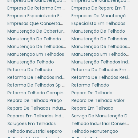
Empresa De Manutenção De Coberturas
Empresa De Manutenção De Telhados Industriais
durante a negociação, para garantir que a
Empresa De Reforma Em Telhado Industrial
Empresa De Reparo Em Telhas Metálicas
empresa escolhida possa atendê-las
Empresa Especializada Em Telhados
Empresas De Manutenção De Telhados
plenamente.
Empresas Que Consertam Telhados
Especialista Em Telhados
MANUTENÇÃO PREVENTIVA
Manutenção De Coberturas
Manutenção De Telhado
VS. CORRETIVA: ENTENDA A
Manutenção De Telhado De Galpão
Manutenção De Telhados Em Sp
DIFERENÇA
Manutenção De Telhados Industriais
Manutenção De Telhados Industriais Sp
Manutenção Em Telhados
Manutenção Em Telhados Industriais
Manutenção Telhado
Manutenção Telhados Industriais
Entender a diferença entre manutenção
Reforma De Telhado
Reforma De Telhados Em Sp
preventiva e corretiva é fundamental para o
Reforma De Telhados Industriais
Reforma De Telhados Residenciais
gerenciamento eficaz de seu telhado. A
Reforma De Telhados Sp Zona Leste
Reforma Telhado
manutenção preventiva, como o próprio
Reforma Telhado Campinas
Reparo De Telhado
nome indica, é feita para evitar problemas
Reparo De Telhado Preço
Reparo De Telhado Valor
futuros. Isso inclui inspeções regulares e
Reparo De Telhados Industriais Sp
Reparo Em Telhado
reparos menores, que ajudam a manter a
Reparos Em Telhados Industriais
Serviço De Manutenção De Telhado
estrutura em condições ideais. Como
Soluções Em Telhados
Telhado Industrial Conserto
resultado, os negócios podem evitar gastos
Telhado Industrial Reparo
Telhado Manutenção
excessivos e falhas inesperadas que poderiam