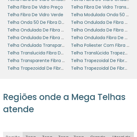
ATENDIMENTO DE
Telha Fibra De Vidro Preço
Telha Fibra De Vidro Transparente
QUALIDADE
Telha Fibra De Vidro Verde
Telha Modulada Onda 50 De Fibra De Vidro
Telha Onda 50 De Fibra De Vidro
Telha Ondulada De Fibra De Vidro Para Armazén
Estamos prontos para atender suas
Telha Ondulada De Fibra De Vidro Para Galpão
Telha Ondulada De Fibra De Vidro Preço
telhas
necessidades na aquisição de
Telha Ondulada De Fibra De Vidro Valor
Telha Ondulada Fibra De Vidro
onduladas de fibra de vidro
. Oferecemos
Telha Ondulada Transparente Fibra De Vidro
Telha Poliester Com Fibra De Vidro
orçamentos personalizados que consideram
Telha Translucida Fibra De Vidro
Telha Translúcida Trapezoidal Fibra De Vidro
as especificidades do seu projeto, garantindo
Telha Transparente Fibra De Vidro
Telha Trapezoidal De Fibra De Vidro 25
que você receba a melhor solução ao melhor
Telha Trapezoidal De Fibra De Vidro 40
Telha Trapezoidal De Fibra De Vidro Preço
preço. Nossa equipe de vendas está
disponível para sanar todas as suas dúvidas,
bem como orientações sobre o uso do
Regiões onde a Mega Telhas
produto.
atende
Não hesite em entrar em contato conosco
para solicitar o seu orçamento. Garantimos
que você encontrará a qualidade e o suporte
necessários para levar seu projeto aos