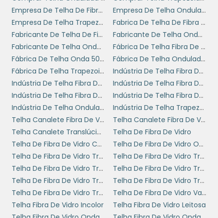
investimento. Embora o custo inicial possa ser
Empresa De Telha De Fibra De Vidro Onda Alta
Empresa De Telha Ondulada De Fibra De Vidro
um pouco mais elevado do que telhas
Empresa De Telha Trapezoidal De Fibra De Vidro
Fabrica De Telha De Fibra De Vidro
convencionais, a durabilidade e a baixa
Fabricante De Telha De Fibra De Vidro Onda Alta
Fabricante De Telha Onda 50 De Fibra De Vidro
necessidade de manutenção fazem com que
Fabricante De Telha Ondulada De Fibra De Vidro
Fábrica De Telha Fibra De Vidro Onda Alta
o retorno sobre esse investimento seja muito
Fábrica De Telha Onda 50 De Fibra De Vidro
Fábrica De Telha Ondulada De Fibra De Vidro
mais vantajoso ao longo do tempo.
Fábrica De Telha Trapezoidal De Fibra De Vidro
Indústria De Telha Fibra De Vidro Onda Alta 12 Mm
Cada projeto tem suas particularidades e
Indústria De Telha Fibra De Vidro Onda Alta 15 Mm
Indústria De Telha Fibra De Vidro Onda Alta 1mm
estar bem informado sobre as opções
Indústria De Telha Fibra De Vidro Onda Alta 2 Mm
Indústria De Telha Fibra De Vidro Onda Alta 25 Mm
disponíveis no mercado pode fazer toda a
Indústria De Telha Ondulada De Fibra De Vidro
Indústria De Telha Trapezoidal De Fibra De Vidro
diferença na escolha do material adequado.
Telha Canalete Fibra De Vidro
Telha Canalete Fibra De Vidro Preço
O valor que as telhas de fibra de vidro
Telha Canalete Translúcida Em Fibra De Vidro
Telha De Fibra De Vidro
oferecem em termos de desempenho e
Telha De Fibra De Vidro Colorida
Telha De Fibra De Vidro Ondulada Incolor
economia são garantia de um bom
Telha De Fibra De Vidro Tr25
Telha De Fibra De Vidro Tr25 Preço
investimento para qualquer tipo de
Telha De Fibra De Vidro Tr25 Valor
Telha De Fibra De Vidro Tr40 Preço
construção.
Telha De Fibra De Vidro Tr40 Valor
Telha De Fibra De Vidro Translucida Tr40
Telha De Fibra De Vidro Transparente Preço
Telha De Fibra De Vidro Valor
ORÇAMENTO
Telha Fibra De Vidro Incolor
Telha Fibra De Vidro Leitosa
PERSONALIZADO E
Telha Fibra De Vidro Onda Alta 1mm
Telha Fibra De Vidro Onda Alta 2 Mm