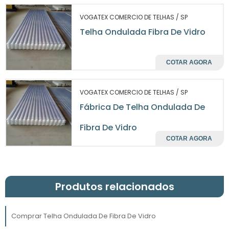
uma oportunidade de valorizar a aparência
VOGATEX COMERCIO DE TELHAS / SP
da sua obra, proporcionando um visual
Telha Ondulada Fibra De Vidro
moderno e funcional.
EFICIÊNCIA TÉRMICA E
COTAR AGORA
SUSTENTABILIDADE
VOGATEX COMERCIO DE TELHAS / SP
telhas
Outro benefício importante das
Fábrica De Telha Ondulada De
onduladas de fibra de vidro
é sua
eficiência térmica. Elas são capazes de reduzir
Fibra De Vidro
a transferência de calor, o que pode resultar
COTAR AGORA
em uma economia significativa de energia
em ambientes com climatização. Essa
propriedade é especialmente benéfica para
Produtos relacionados
empresas que buscam minimizar seus custos
operacionais e aumentar a sustentabilidade
de suas operações.
Comprar Telha Ondulada De Fibra De Vidro