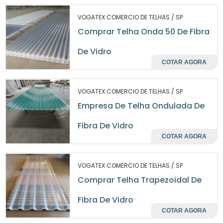
DIVERSIFICADAS NO SETOR
VOGATEX COMERCIO DE TELHAS / SP
B2B
Comprar Telha Onda 50 De Fibra
telhas onduladas de fibra de vidro
As
são
De Vidro
ideais para uma variedade de aplicações
COTAR AGORA
industriais e comerciais. Desde galpões e
armazéns até construções agrícolas, sua
VOGATEX COMERCIO DE TELHAS / SP
versatilidade permite que sejam empregadas
Empresa De Telha Ondulada De
tanto em projetos novos quanto em reformas.
O uso em estufas também é bastante
Fibra De Vidro
comum, uma vez que a transparência do
COTAR AGORA
material permite a passagem da luz solar,
essencial para o cultivo de plantas.
VOGATEX COMERCIO DE TELHAS / SP
Comprar Telha Trapezoidal De
Além disso, a estética das telhas de fibra de
vidro, com suas diferentes opções de cores e
Fibra De Vidro
acabamentos, facilita a integração com o
COTAR AGORA
design arquitetônico do local. Isso representa