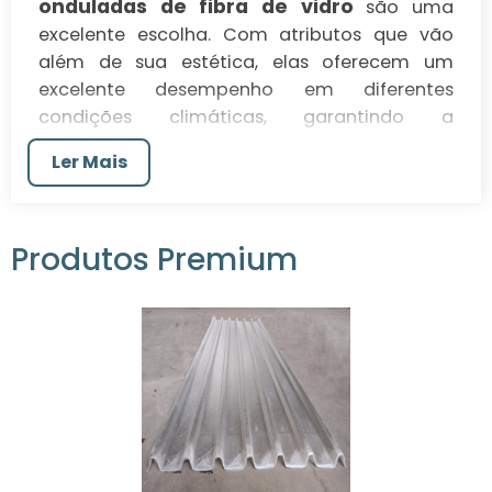
onduladas de fibra de vidro
são uma
excelente escolha. Com atributos que vão
além de sua estética, elas oferecem um
excelente desempenho em diferentes
condições climáticas, garantindo a
segurança e a integridade do seu projeto. Este
Ler Mais
material leve e resistente é ideal para
empresas que prezam pela eficiência e pelo
custo-benefício em suas obras.
Produtos Premium
VANTAGENS DAS TELHAS
ONDULADAS DE FIBRA DE
VIDRO
telhas onduladas de fibra de vidro
As
se
destacam pela versatilidade e pela
resistência. Elas são uma opção super leve em
comparação com outros materiais, como