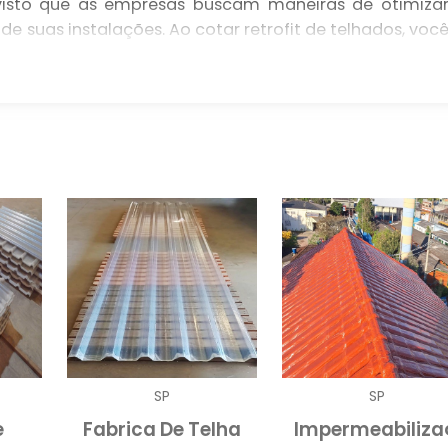
visto que as empresas buscam maneiras de otimiza
de suas instalações. Ao cotar retrofit de telhados, voc
traz diversos benefícios, como redução de perda
apelo estético moderno que valoriza seu espaço.
s de alta qualidade, o retrofit possibilita uma melho
sperdícios e proporcionando uma solução sustentáve
. As empresas que optam por esse serviço não apena
bém se destacam no mercado ao demonstra
T DE TELHADOS
elhados, sua empresa pode usufruir de uma série d
rincipais pontos é a economia financeira. Com 
duzir os gastos com energia elétrica, uma vez que 
ior. Telhados adaptados para a eficiência energétic
SP
SP
dável, diminuindo a necessidade de climatização.
e
Fabrica De Telha
Impermeabiliza