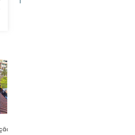
r
ê
s
r
l
s
r
e
a
a
a
ção