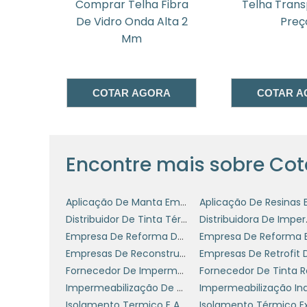
detalhado, como estará disponível para e
da
Comprar Telha Fibra
Telha Tran
De Vidro Onda Alta 2
Preç
MATERIAIS UTILIZADOS 
Mm
retrofit de t
Os materiais aplicados no
a durabilidade do projeto. São utilizado
A
COTAR AGORA
COTAR A
metálicas e até opções mais inovador
água e a redução da temperatura ambien
conjunto com o engenheiro, levando e
condições climáticas da região.
Encontre mais sobre Cot
É essencial que a empresa contratada u
desempenho em testes de durabilidade e 
Aplicação De Manta Em Telhados
telhado, mas também a tranquilidade d
Distribuidor De Tinta Térmica Para Telhado
Distribu
esperados.
Empresa De Reforma De Coberturas Sp
Empresas De Reconstrução De Telhados
EXEMPLOS DE PROJETOS
Fornecedor De Impermeabilizante
Impermeabilização De Telhado De Zinco
Dentre os vários projetos de retrofit
Isolamento Termico E Acustico