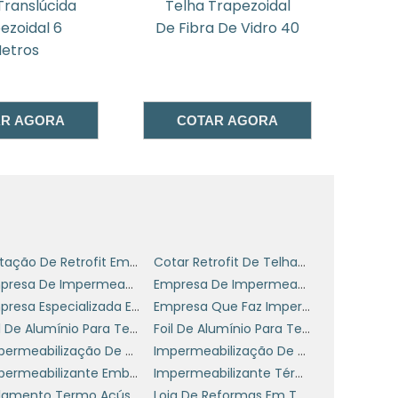
Translúcida
Telha Trapezoidal
Tel
ezoidal 6
De Fibra De Vidro 40
etros
e
,
AR AGORA
COTAR AGORA
e
m
s
m
o
Cotação De Retrofit Em Telhado
Cotar Retrofit De Telhados Em Sp
s
Empresa De Impermeabilização De Telhados
Empresa De Impermeabilização De Terraços
Empresa Especializada Em Manutenção De Telhados
Empresa Que Faz Impermeabilização
Foil De Alumínio Para Telhado
Foil De Alumínio Para Telhado Preço
Impermeabilização De Telhado
Impermeabilização De Telhado Com Manta
Impermeabilizante Emborrachado Para Telhado
Impermeabilizante Térmico
e
Isolamento Termo Acústico
Loja De Reformas Em Telhados