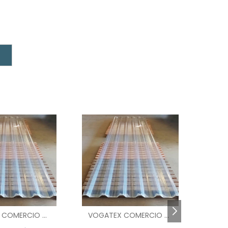
m
m
a
e
e
l
e
s
s
o
,
VOGATEX COMERCIO DE TELHAS - SP
VOGATEX COMERCIO DE TELHAS - SP
o