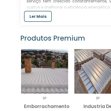
serviço tem crescido constantemente, 
custos e melhorar a eficiência energética 
estará investindo em um projeto que 
Ler Mais
térmicas, aumento da durabilidade e um 
Através de técnicas avançadas e materiai
aproveitamento do espaço, evitando de
Produtos Premium
que atende à regulamentação ambiental
economizam em energia, mas tam
responsabilidade social e ambiental.
BENEFÍCIOS DO RETROFI
Ao escolher realizar um retrofit de t
benefícios significativos. Um dos p
modernização do telhado, é possível re
eficiência térmica se torna muito super
SP
SP
mantêm a temperatura interna mais agra
Emborrachamento
Industria D