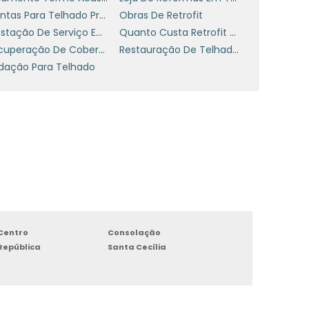
l
Mantas Para Telhado Preços
Obras De Retrofit
s
Prestação De Serviço Em Impermeabilização
Quanto Custa Retrofit De Telhados
ó
Recuperação De Coberturas
Restauração De Telhados Industrial
l
dação Para Telhado
a
a
e
s
Centro
Consolação
e
República
Santa Cecília
e