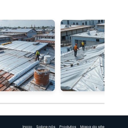
,
a
e
e
m
e
a
m
á
o
Inicio
Sobre nós
Produtos
Mapa do site