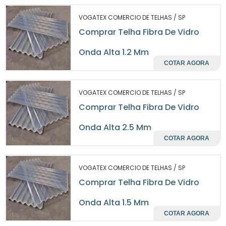
projetos de construção.
VOGATEX COMERCIO DE TELHAS / SP
Além disso, a telha é altamente
Comprar Telha Fibra De Vidro
recomendada para ambientes que exigem
boa iluminação natural, pois sua translucidez
Onda Alta 1.2 Mm
permite a passagem da luz solar,
COTAR AGORA
beneficiando a luminosidade interna sem
comprometer a privacidade. Isso é um
VOGATEX COMERCIO DE TELHAS / SP
grande atrativo para empresas que buscam
Comprar Telha Fibra De Vidro
criar um ambiente de trabalho mais
agradável e produtivo.
Onda Alta 2.5 Mm
COTAR AGORA
BENEFÍCIOS ECONÔMICOS
DA TELHA FIBRA DE VIDRO
VOGATEX COMERCIO DE TELHAS / SP
Comprar Telha Fibra De Vidro
telha fibra de vidro onda alta 2
Investir na
mm
pode gerar um retorno significativo ao
Onda Alta 1.5 Mm
longo do tempo. Sua durabilidade reduz a
COTAR AGORA