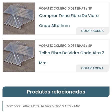
necessidade de manutenções frequentes, o
que se traduz em economia de recursos
VOGATEX COMERCIO DE TELHAS / SP
financeiros. As propriedades do material
Comprar Telha Fibra De Vidro
garantem que a telha não seja suscetível a
fungos e bactérias, evitando gastos extras
Onda Alta 1mm
com tratamentos e reparações.
COTAR AGORA
Além disso, a eficiência energética
VOGATEX COMERCIO DE TELHAS / SP
proporcionada pelo isolamento térmico
Telha Fibra De Vidro Onda Alta 2
contribui para a redução das despesas com
energia elétrica, especialmente em locais que
Mm
utilizam ar-condicionado ou aquecedores.
COTAR AGORA
Dessa forma, escolher a telha de fibra de vidro
é também uma decisão que impacta
positivamente o orçamento empresarial.
Produtos relacionados
INSTALAÇÃO DA TELHA
FIBRA DE VIDRO ONDA
Comprar Telha Fibra De Vidro Onda Alta 2 Mm
ALTA 2 MM