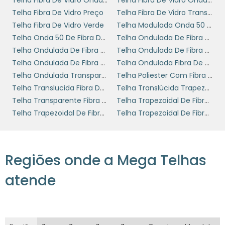
Telha Fibra De Vidro Onda Alta 1mm
Telha Fibra De Vidro Onda Alta 2 Mm
você está investindo em materiais que
Telha Fibra De Vidro Preço
Telha Fibra De Vidro Transparente
realmente atenderão às suas necessidades.
Telha Fibra De Vidro Verde
Telha Modulada Onda 50 De Fibra De Vidro
Uma boa comunicação e suporte pós-venda
Telha Onda 50 De Fibra De Vidro
Telha Ondulada De Fibra De Vidro Para Armazén
são também diferenciais que devem ser
Telha Ondulada De Fibra De Vidro Para Galpão
Telha Ondulada De Fibra De Vidro Preço
considerados.
Telha Ondulada De Fibra De Vidro Valor
Telha Ondulada Fibra De Vidro
Além disso, fornecedores que oferecem
Telha Ondulada Transparente Fibra De Vidro
Telha Poliester Com Fibra De Vidro
garantias e certificações adicionais trazem
Telha Translucida Fibra De Vidro
Telha Translúcida Trapezoidal Fibra De Vidro
mais segurança para o seu negócio. A análise
Telha Transparente Fibra De Vidro
Telha Trapezoidal De Fibra De Vidro 25
de feedbacks e avaliações de outros clientes
Telha Trapezoidal De Fibra De Vidro 40
Telha Trapezoidal De Fibra De Vidro Preço
pode ser um passo importante na hora da
decisão de compra.
ORÇAMENTO E
Regiões onde a Mega Telhas
VIABILIDADE PARA SEU
atende
NEGÓCIO
Para empresas que buscam soluções práticas
telha fibra de vidro onda
e eficientes, a