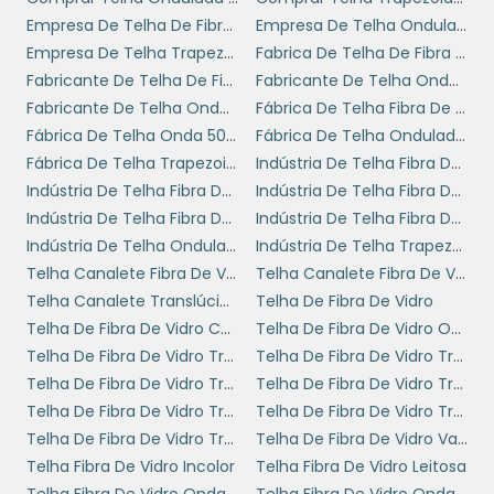
significativamente mais ágil.
Empresa De Telha De Fibra De Vidro Onda Alta
Empresa De Telha Ondulada De Fibra De Vidro
Empresa De Telha Trapezoidal De Fibra De Vidro
Fabrica De Telha De Fibra De Vidro
Outro ponto importante é o desempenho
Fabricante De Telha De Fibra De Vidro Onda Alta
Fabricante De Telha Onda 50 De Fibra De Vidro
térmico e elétrico. As telhas de fibra de vidro
Fabricante De Telha Ondulada De Fibra De Vidro
Fábrica De Telha Fibra De Vidro Onda Alta
têm capacidade superior de isolação
Fábrica De Telha Onda 50 De Fibra De Vidro
Fábrica De Telha Ondulada De Fibra De Vidro
térmica, proporcionando um ambiente mais
Fábrica De Telha Trapezoidal De Fibra De Vidro
Indústria De Telha Fibra De Vidro Onda Alta 12 Mm
agradável e reduzindo os custos com
Indústria De Telha Fibra De Vidro Onda Alta 15 Mm
Indústria De Telha Fibra De Vidro Onda Alta 1mm
climatização em comparação aos outros
Indústria De Telha Fibra De Vidro Onda Alta 2 Mm
Indústria De Telha Fibra De Vidro Onda Alta 25 Mm
tipos de telhas disponíveis no mercado.
Indústria De Telha Ondulada De Fibra De Vidro
Indústria De Telha Trapezoidal De Fibra De Vidro
CONFIABILIDADE DO
Telha Canalete Fibra De Vidro
Telha Canalete Fibra De Vidro Preço
FORNECEDOR
Telha Canalete Translúcida Em Fibra De Vidro
Telha De Fibra De Vidro
Telha De Fibra De Vidro Colorida
Telha De Fibra De Vidro Ondulada Incolor
Telha De Fibra De Vidro Tr25
Telha De Fibra De Vidro Tr25 Preço
telha fibra de vidro
Na hora de adquirir a
Telha De Fibra De Vidro Tr25 Valor
Telha De Fibra De Vidro Tr40 Preço
onda alta 2 mm
, é essencial escolher um
Telha De Fibra De Vidro Tr40 Valor
Telha De Fibra De Vidro Translucida Tr40
fornecedor confiável. Optar por uma empresa
Telha De Fibra De Vidro Transparente Preço
Telha De Fibra De Vidro Valor
com boa reputação no mercado garante a
Telha Fibra De Vidro Incolor
Telha Fibra De Vidro Leitosa
qualidade do produto e a certeza de que